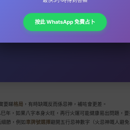
最快3小時得到答案
按此 WhatsApp 免費占卜
實要睇
格局
，有時缺嘅反而係忌神，補咗會更差。
年乙巳年，如果八字本身火旺，再行火運可能健康易出問題，
活細節，例如
車牌號選擇
避開五行忌神數字（火忌神嘅人避免