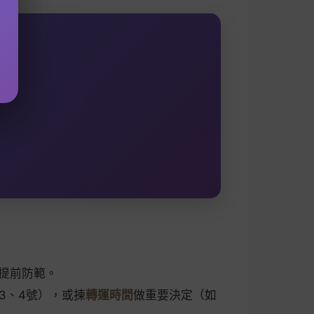
要提前防範。
3、4號），或揀
轉運時間
做重要決定（如