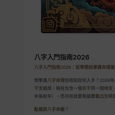
八字入門指南2026
八字入門指南2026：從零開始掌握命理
想學識
八字命理
但唔知從何入手？2026
干支
組成，每柱包含一個
天干
同一個
地支
年係蛇年），而月柱就要根據
節氣出生
時
點樣排八字命盤？