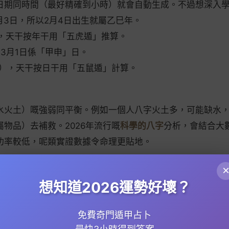
日期同時間（最好精確到小時）就會自動生成。不過想深入
月3日，所以2月4日出生就屬乙巳年。
，天干按年干用「五虎遁」推算。
年3月1日係「甲申」日。
時），天干按日干用「五鼠遁」計算。
水火土）嘅強弱同平衡。例如一個人八字火土多，可能缺水
物品）去補救。2026年流行嘅
科學的八字
分析，會結合大
功率較低，呢類實證數據令命理更貼地。
比較兩個人嘅五行同地支關係。例如男方日柱是「甲子」，
想知道2026運勢好壞？
緣分較深。相反，如果雙方八字沖剋多（如子午沖、寅申沖）
免費奇門遁甲占卜
睇性格同價值觀。