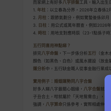
而家網上有好多
八字排盤
工具，輸入出生
1.
年柱
：以立春為分界，2026年立春係2
2.
月柱
：跟節氣劃分，例如驚蟄後係卯月
3.
日柱
：用公式或萬年曆查，例如2026
4.
時柱
：用地支對應時辰（23-1點係子
五行同喜用神點睇？
排完
八字命盤
，下一步係分析
五行
（金木
顏色（如黑色、白色）或風水擺設（放金屬
運分析
中，五行缺金嘅人從事金融行業成
實用例子：婚姻運勢同八字合盤
好多人睇八字最關心姻緣，
八字合盤
就係
子丑合土，咁就屬於「天地鴛鴦合」，婚姻
強調，
八字算命
只係參考，實際相處仲要