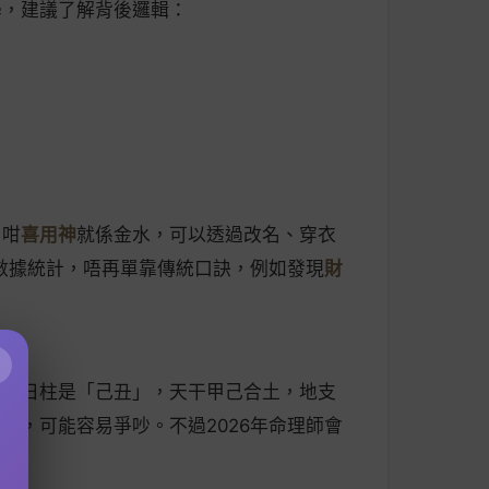
學，建議了解背後邏輯：
，咁
喜用神
就係金水，可以透過改名、穿衣
數據統計，唔再單靠傳統口訣，例如發現
財
×
女方日柱是「己丑」，天干甲己合土，地支
，可能容易爭吵。不過2026年命理師會