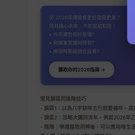
😰 2026年運勢會更好還是更差？
與其擔心未來，不如提前知道：
• 今年運勢是好是壞?
• 財運事業運何時到?
• 哪個時期最適合投資?
獲取你的2026指南 →
常見誤區同進階技巧
-
誤區1
：以為八字缺咩五行就要補咩。其
-
誤區2
：忽略
大運
同流年。例如2026
-
進階
：學識揾
取用神
後，可以應用喺生