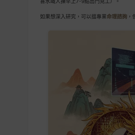
喜水嘅人揀早上7-9點出門見工）。
如果想深入研究，可以搵專業
命理諮詢
，